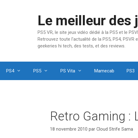
Aller
au
Le meilleur des 
contenu
PS5 VR, le site jeux vidéo dédié à la PS5 et le P
Retrouvez toute l'actualité de la PS5, PS4, PSVR e
geekeries hi tech, des tests, et des reviews.
PS4
PS5
PS Vita
Mamecab
PS3
Retro Gaming :
18 novembre 2010
par
Cloud Strife Sama