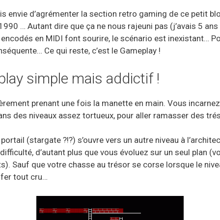
ais envie d’agrémenter la section retro gaming de ce petit 
990 … Autant dire que ça ne nous rajeuni pas (j’avais 5 ans !!!
 encodés en MIDI font sourire, le scénario est inexistant… P
nséquente… Ce qui reste, c’est le Gameplay !
ay simple mais addictif !
lièrement prenant une fois la manette en main. Vous incarnez
dans des niveaux assez tortueux, pour aller ramasser des tré
ortail (stargate ?!?) s’ouvre vers un autre niveau à l’archit
 difficulté, d’autant plus que vous évoluez sur un seul plan (
nts). Sauf que votre chasse au trésor se corse lorsque le niv
fer tout cru…