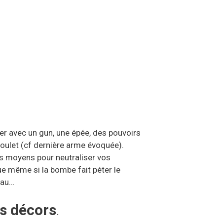
r avec un gun, une épée, des pouvoirs
soulet (cf dernière arme évoquée).
es moyens pour neutraliser vos
e même si la bombe fait péter le
eau…
s décors
.