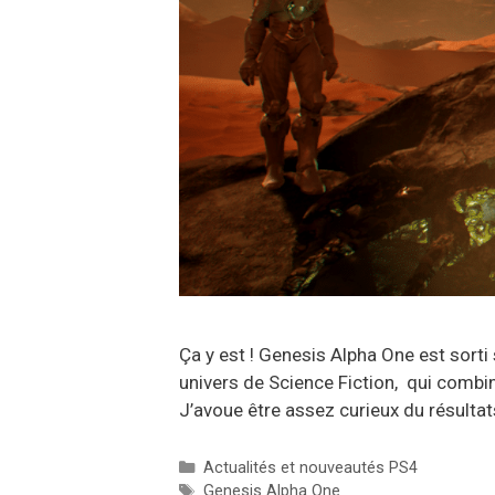
Ça y est ! Genesis Alpha One est sorti 
univers de Science Fiction, qui combin
J’avoue être assez curieux du résulta
Catégories
Actualités et nouveautés PS4
Étiquettes
Genesis Alpha One