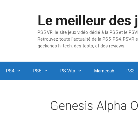
Aller
au
Le meilleur des 
contenu
PS5 VR, le site jeux vidéo dédié à la PS5 et le P
Retrouvez toute l'actualité de la PS5, PS4, PSVR e
geekeries hi tech, des tests, et des reviews.
PS4
PS5
PS Vita
Mamecab
PS3
Genesis Alpha 