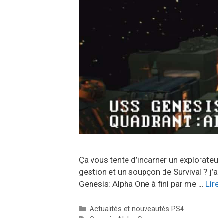
Ça vous tente d’incarner un explorateu
gestion et un soupçon de Survival ? j’
Genesis: Alpha One à fini par me …
Lir
Catégories
Actualités et nouveautés PS4