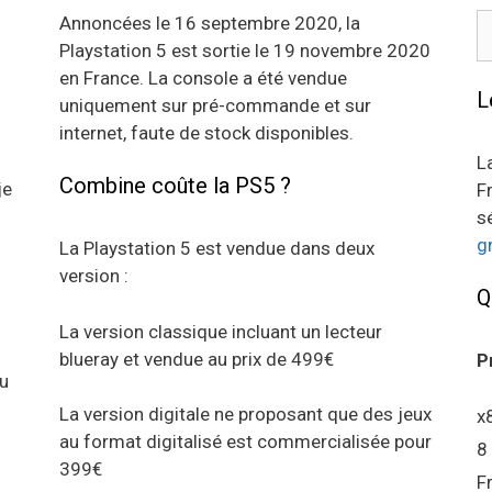
R
Annoncées le 16 septembre 2020, la
Playstation 5 est sortie le 19 novembre 2020
en France. La console a été vendue
L
uniquement sur pré-commande et sur
internet, faute de stock disponibles.
L
Combine coûte la PS5 ?
je
F
s
g
La Playstation 5 est vendue dans deux
version :
Q
La version classique incluant un lecteur
blueray et vendue au prix de 499€
P
au
La version digitale ne proposant que des jeux
x
au format digitalisé est commercialisée pour
8
399€
F