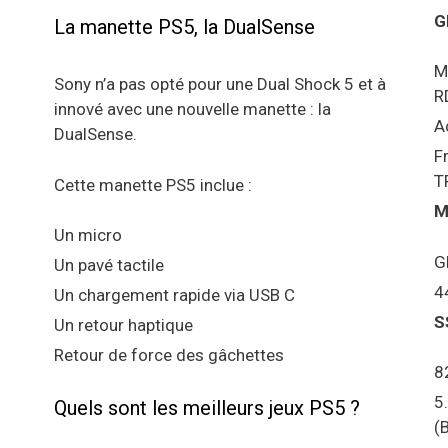
G
La manette PS5, la DualSense
M
Sony n’a pas opté pour une Dual Shock 5 et à
R
innové avec une nouvelle manette : la
A
DualSense.
F
T
Cette manette PS5 inclue :
M
Un micro
G
Un pavé tactile
4
Un chargement rapide via USB C
S
Un retour haptique
Retour de force des gâchettes
8
5
Quels sont les meilleurs jeux PS5 ?
(