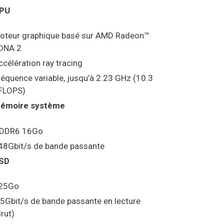
PU
oteur graphique basé sur AMD Radeon™
DNA 2
ccélération ray tracing
réquence variable, jusqu’à 2.23 GHz (10.3
FLOPS)
émoire système
DDR6 16Go
48Gbit/s de bande passante
SD
25Go
.5Gbit/s de bande passante en lecture
Brut)