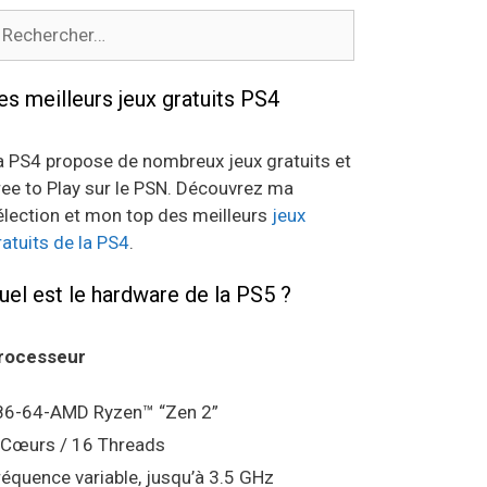
echercher :
es meilleurs jeux gratuits PS4
a PS4 propose de nombreux jeux gratuits et
ree to Play sur le PSN. Découvrez ma
élection et mon top des meilleurs
jeux
ratuits de la PS4
.
uel est le hardware de la PS5 ?
rocesseur
86-64-AMD Ryzen™ “Zen 2”
 Cœurs / 16 Threads
réquence variable, jusqu’à 3.5 GHz