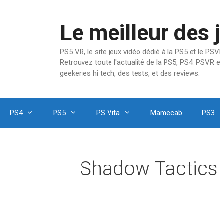
Aller
au
Le meilleur des 
contenu
PS5 VR, le site jeux vidéo dédié à la PS5 et le P
Retrouvez toute l'actualité de la PS5, PS4, PSVR e
geekeries hi tech, des tests, et des reviews.
PS4
PS5
PS Vita
Mamecab
PS3
Shadow Tactics