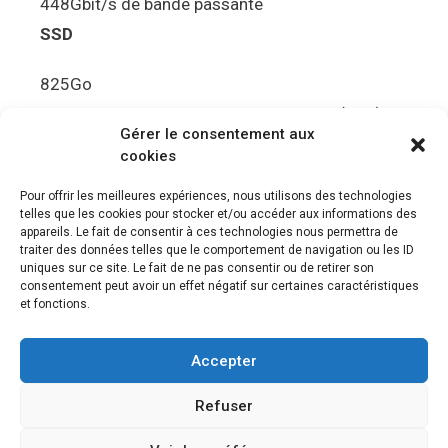
448Gbit/s de bande passante
SSD
825Go
5.5Gbit/s de bande passante en lecture (Brut)
Gérer le consentement aux
Disque de jeu PS5
cookies
Ultra HD Blu-ray™, jusqu’à 100Go/disque
Pour offrir les meilleures expériences, nous utilisons des technologies
telles que les cookies pour stocker et/ou accéder aux informations des
Sortie vidéo
appareils. Le fait de consentir à ces technologies nous permettra de
traiter des données telles que le comportement de navigation ou les ID
uniques sur ce site. Le fait de ne pas consentir ou de retirer son
Compatibilité avec les téléviseurs 4K 120Hz et
consentement peut avoir un effet négatif sur certaines caractéristiques
8K, VRR (spécification HDMI v. 2.1)
et fonctions.
Audio
Accepter
“Tempest” 3D AudioTec
Refuser