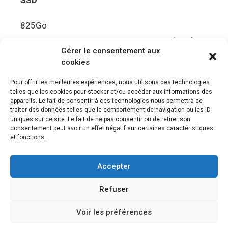
825Go
5.5Gbit/s de bande passante en lecture (Brut)
Gérer le consentement aux
Disque de jeu PS5
cookies
Ultra HD Blu-ray™, jusqu’à 100Go/disque
Pour offrir les meilleures expériences, nous utilisons des technologies
telles que les cookies pour stocker et/ou accéder aux informations des
Sortie vidéo
appareils. Le fait de consentir à ces technologies nous permettra de
traiter des données telles que le comportement de navigation ou les ID
uniques sur ce site. Le fait de ne pas consentir ou de retirer son
Compatibilité avec les téléviseurs 4K 120Hz et
consentement peut avoir un effet négatif sur certaines caractéristiques
8K, VRR (spécification HDMI v. 2.1)
et fonctions.
Audio
Accepter
“Tempest” 3D AudioTec
Refuser
Voir les préférences
© 2026 Le meilleur des jeux PS4, Playstation 5 et PSVR
•