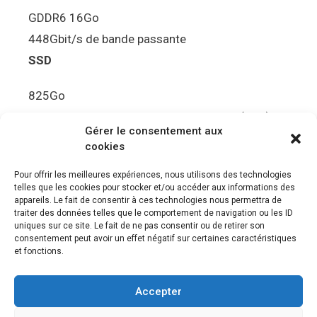
GDDR6 16Go
448Gbit/s de bande passante
SSD
825Go
5.5Gbit/s de bande passante en lecture (Brut)
Gérer le consentement aux
Disque de jeu PS5
cookies
Ultra HD Blu-ray™, jusqu’à 100Go/disque
Pour offrir les meilleures expériences, nous utilisons des technologies
telles que les cookies pour stocker et/ou accéder aux informations des
Sortie vidéo
appareils. Le fait de consentir à ces technologies nous permettra de
traiter des données telles que le comportement de navigation ou les ID
uniques sur ce site. Le fait de ne pas consentir ou de retirer son
Compatibilité avec les téléviseurs 4K 120Hz et
consentement peut avoir un effet négatif sur certaines caractéristiques
8K, VRR (spécification HDMI v. 2.1)
et fonctions.
Audio
Accepter
“Tempest” 3D AudioTec