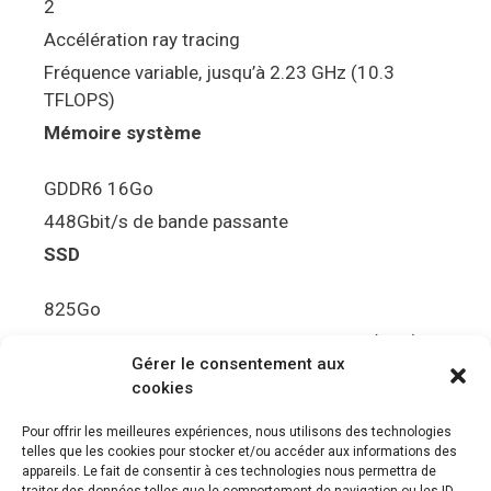
2
Accélération ray tracing
Fréquence variable, jusqu’à 2.23 GHz (10.3
TFLOPS)
Mémoire système
GDDR6 16Go
448Gbit/s de bande passante
SSD
825Go
5.5Gbit/s de bande passante en lecture (Brut)
Gérer le consentement aux
Disque de jeu PS5
cookies
Ultra HD Blu-ray™, jusqu’à 100Go/disque
Pour offrir les meilleures expériences, nous utilisons des technologies
telles que les cookies pour stocker et/ou accéder aux informations des
Sortie vidéo
appareils. Le fait de consentir à ces technologies nous permettra de