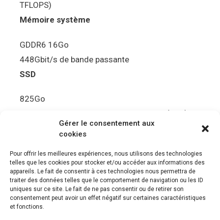
TFLOPS)
Mémoire système
GDDR6 16Go
448Gbit/s de bande passante
SSD
825Go
5.5Gbit/s de bande passante en lecture (Brut)
Gérer le consentement aux
Disque de jeu PS5
cookies
Ultra HD Blu-ray™, jusqu’à 100Go/disque
Pour offrir les meilleures expériences, nous utilisons des technologies
telles que les cookies pour stocker et/ou accéder aux informations des
Sortie vidéo
appareils. Le fait de consentir à ces technologies nous permettra de
traiter des données telles que le comportement de navigation ou les ID
uniques sur ce site. Le fait de ne pas consentir ou de retirer son
Compatibilité avec les téléviseurs 4K 120Hz et
consentement peut avoir un effet négatif sur certaines caractéristiques
8K, VRR (spécification HDMI v. 2.1)
et fonctions.
Audio