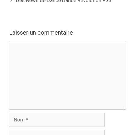
Des News de Dance Dance Revolution PS3
Laisser un commentaire
Commentaire
Nom
E-