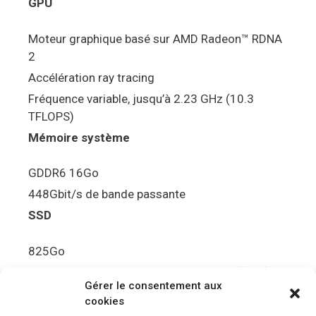
GPU
Moteur graphique basé sur AMD Radeon™ RDNA
2
Accélération ray tracing
Fréquence variable, jusqu’à 2.23 GHz (10.3
TFLOPS)
Mémoire système
GDDR6 16Go
448Gbit/s de bande passante
SSD
825Go
5.5Gbit/s de bande passante en lecture (Brut)
Gérer le consentement aux
Disque de jeu PS5
cookies