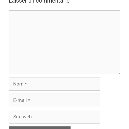
Laisser un commentaire
Commentaire
Nom
E-
mail
Site
web