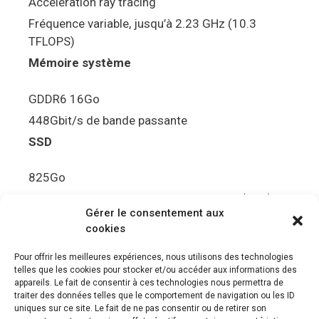
Accélération ray tracing
Fréquence variable, jusqu’à 2.23 GHz (10.3
TFLOPS)
Mémoire système
GDDR6 16Go
448Gbit/s de bande passante
SSD
825Go
5.5Gbit/s de bande passante en lecture (Brut)
Gérer le consentement aux
Disque de jeu PS5
cookies
Ultra HD Blu-ray™, jusqu’à 100Go/disque
Pour offrir les meilleures expériences, nous utilisons des technologies
telles que les cookies pour stocker et/ou accéder aux informations des
Sortie vidéo
appareils. Le fait de consentir à ces technologies nous permettra de
traiter des données telles que le comportement de navigation ou les ID
uniques sur ce site. Le fait de ne pas consentir ou de retirer son
Compatibilité avec les téléviseurs 4K 120Hz et