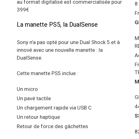
au format digitalisé est commercialisée pour
8
399€
F
G
La manette PS5, la DualSense
M
Sony n’a pas opté pour une Dual Shock 5 et à
R
innové avec une nouvelle manette : la
A
DualSense.
F
T
Cette manette PS5 inclue :
M
Un micro
G
Un pavé tactile
4
Un chargement rapide via USB C
S
Un retour haptique
Retour de force des gâchettes
8