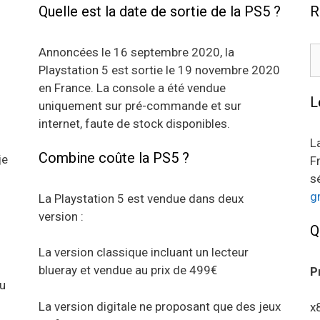
Quelle est la date de sortie de la PS5 ?
R
R
Annoncées le 16 septembre 2020, la
Playstation 5 est sortie le 19 novembre 2020
en France. La console a été vendue
L
uniquement sur pré-commande et sur
internet, faute de stock disponibles.
L
Combine coûte la PS5 ?
je
F
s
g
La Playstation 5 est vendue dans deux
version :
Q
La version classique incluant un lecteur
blueray et vendue au prix de 499€
P
au
La version digitale ne proposant que des jeux
x