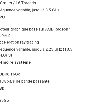
 Cœurs / 16 Threads
réquence variable, jusqu’à 3.5 GHz
PU
oteur graphique basé sur AMD Radeon™
DNA 2
ccélération ray tracing
réquence variable, jusqu’à 2.23 GHz (10.3
FLOPS)
émoire système
DDR6 16Go
48Gbit/s de bande passante
SD
25Go