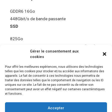
GDDR6 16Go
448Gbit/s de bande passante
SSD
825Go
5.5Gbit/s de bande passante en lecture (Brut)
Gérer le consentement aux
Disque de jeu PS5
cookies
Ultra HD Blu-ray™, jusqu’à 100Go/disque
Pour offrir les meilleures expériences, nous utilisons des technologies
telles que les cookies pour stocker et/ou accéder aux informations des
Sortie vidéo
appareils. Le fait de consentir à ces technologies nous permettra de
traiter des données telles que le comportement de navigation ou les ID
uniques sur ce site. Le fait de ne pas consentir ou de retirer son
Compatibilité avec les téléviseurs 4K 120Hz et
consentement peut avoir un effet négatif sur certaines caractéristiques
8K, VRR (spécification HDMI v. 2.1)
et fonctions.
Audio
Accepter