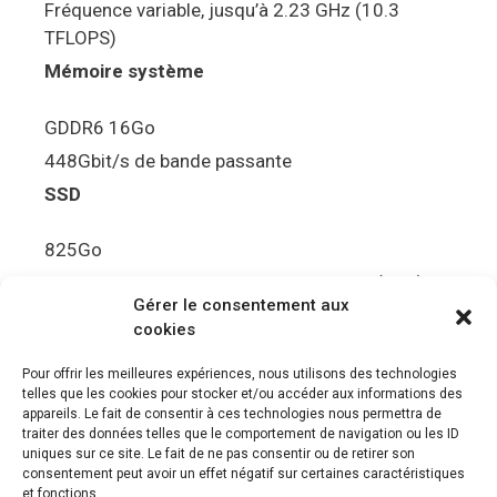
Fréquence variable, jusqu’à 2.23 GHz (10.3
TFLOPS)
Mémoire système
GDDR6 16Go
448Gbit/s de bande passante
SSD
825Go
5.5Gbit/s de bande passante en lecture (Brut)
Gérer le consentement aux
Disque de jeu PS5
cookies
Ultra HD Blu-ray™, jusqu’à 100Go/disque
Pour offrir les meilleures expériences, nous utilisons des technologies
telles que les cookies pour stocker et/ou accéder aux informations des
Sortie vidéo
appareils. Le fait de consentir à ces technologies nous permettra de
traiter des données telles que le comportement de navigation ou les ID
uniques sur ce site. Le fait de ne pas consentir ou de retirer son
Compatibilité avec les téléviseurs 4K 120Hz et
consentement peut avoir un effet négatif sur certaines caractéristiques
8K, VRR (spécification HDMI v. 2.1)
et fonctions.