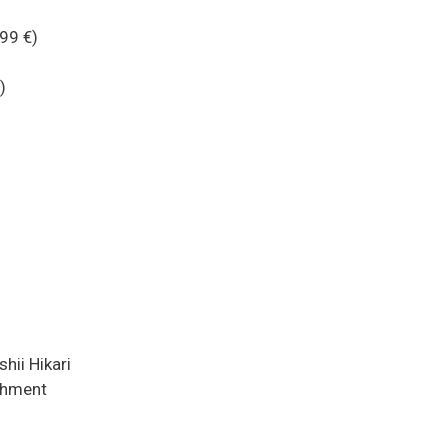
99 €)
)
hii Hikari
shment