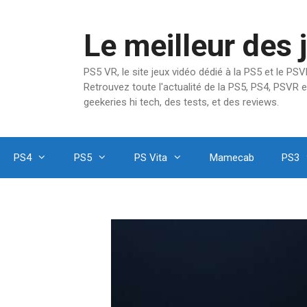
Aller
au
Le meilleur des 
contenu
PS5 VR, le site jeux vidéo dédié à la PS5 et le P
Retrouvez toute l'actualité de la PS5, PS4, PSVR e
geekeries hi tech, des tests, et des reviews.
PS4
PS5
PS Vita
Mamecab
PS3