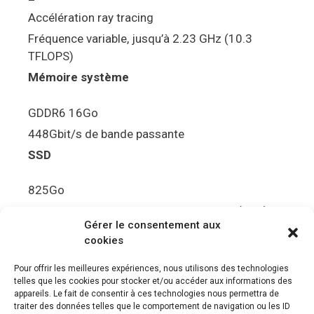
Accélération ray tracing
Fréquence variable, jusqu’à 2.23 GHz (10.3
TFLOPS)
Mémoire système
GDDR6 16Go
448Gbit/s de bande passante
SSD
825Go
5.5Gbit/s de bande passante en lecture (Brut)
Gérer le consentement aux
Disque de jeu PS5
cookies
Ultra HD Blu-ray™, jusqu’à 100Go/disque
Pour offrir les meilleures expériences, nous utilisons des technologies
telles que les cookies pour stocker et/ou accéder aux informations des
Sortie vidéo
appareils. Le fait de consentir à ces technologies nous permettra de
traiter des données telles que le comportement de navigation ou les ID