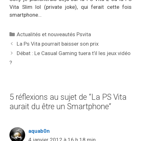
Vita Slim lol (private joke), qui ferait cette fois
smartphone…
Catégories
Actualités et nouveautés Psvita
La Ps Vita pourrait baisser son prix
Débat : Le Casual Gaming tuera t’il les jeux vidéo
?
5 réflexions au sujet de “La PS Vita
aurait du être un Smartphone”
aquab0n
4 janvier 2012 à 16 h 18 min