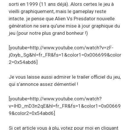
sorti en 1999 (11 ans déjà). Alors certes le jeu à
vieilli graphiquement, mais le gameplay reste
intacte. je pense que Alien Vs Presdator nouvelle
génération ne sera qu’une mise à jour graphique du
jeu (pour notre plus grand bonheur !)
[youtube=http://www.youtube.com/watch?v=zF-
j0xyb_Sg&hl=fr_FR&fs=1&color1=0x006699&color
2=0x54abd6]
Je vous laisse aussi admirer le trailer officiel du jeu,
qui s’annonce assez démentiel !
[youtube=http://www.youtube.com/watch?
v=IHD_mD3n2qE&hl=fr_FR&fs=1&color1=0x00669
9&color2=0x54abd6]
Si cet article vous à plu, votez pour moi en cliquant