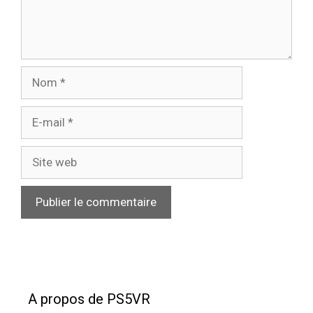
Nom
E-
mail
Site
web
A propos de PS5VR