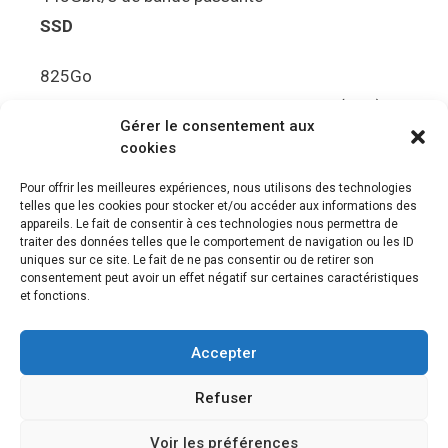
SSD
825Go
5.5Gbit/s de bande passante en lecture (Brut)
Gérer le consentement aux
Disque de jeu PS5
cookies
Ultra HD Blu-ray™, jusqu’à 100Go/disque
Pour offrir les meilleures expériences, nous utilisons des technologies
telles que les cookies pour stocker et/ou accéder aux informations des
Sortie vidéo
appareils. Le fait de consentir à ces technologies nous permettra de
traiter des données telles que le comportement de navigation ou les ID
uniques sur ce site. Le fait de ne pas consentir ou de retirer son
Compatibilité avec les téléviseurs 4K 120Hz et
consentement peut avoir un effet négatif sur certaines caractéristiques
8K, VRR (spécification HDMI v. 2.1)
et fonctions.
Audio
Accepter
“Tempest” 3D AudioTec
Refuser
Voir les préférences