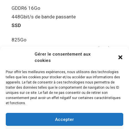
GDDR6 16Go
448Gbit/s de bande passante
SSD
825Go
5.5Gbit/s de bande passante en lecture (Brut)
Gérer le consentement aux
Disque de jeu PS5
cookies
Ultra HD Blu-ray™, jusqu’à 100Go/disque
Pour offrir les meilleures expériences, nous utilisons des technologies
telles que les cookies pour stocker et/ou accéder aux informations des
Sortie vidéo
appareils. Le fait de consentir à ces technologies nous permettra de
traiter des données telles que le comportement de navigation ou les ID
uniques sur ce site. Le fait de ne pas consentir ou de retirer son
Compatibilité avec les téléviseurs 4K 120Hz et
consentement peut avoir un effet négatif sur certaines caractéristiques
8K, VRR (spécification HDMI v. 2.1)
et fonctions.
Audio
Accepter
“Tempest” 3D AudioTec