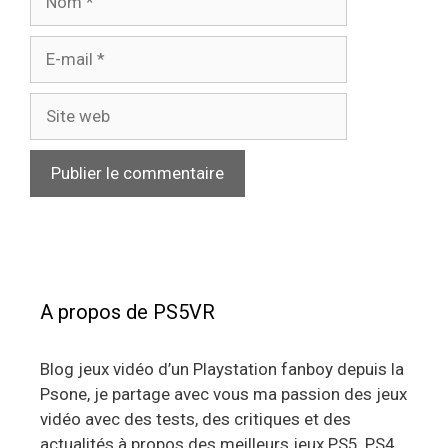
E-
mail
Site
web
A propos de PS5VR
Blog jeux vidéo d’un Playstation fanboy depuis la
Psone, je partage avec vous ma passion des jeux
vidéo avec des tests, des critiques et des
actualités à propos des meilleurs jeux PS5, PS4