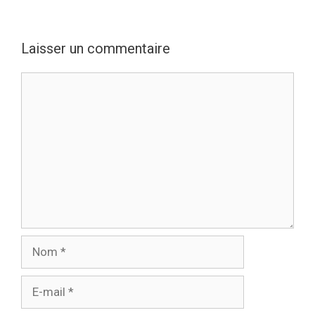
Laisser un commentaire
Commentaire
Nom
E-
mail