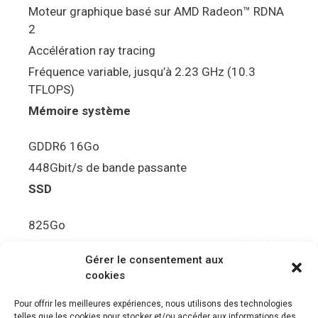
Moteur graphique basé sur AMD Radeon™ RDNA
2
Accélération ray tracing
Fréquence variable, jusqu’à 2.23 GHz (10.3
TFLOPS)
Mémoire système
GDDR6 16Go
448Gbit/s de bande passante
SSD
825Go
5.5Gbit/s de bande passante en lecture (Brut)
Gérer le consentement aux
Disque de jeu PS5
cookies
Ultra HD Blu-ray™, jusqu’à 100Go/disque
Pour offrir les meilleures expériences, nous utilisons des technologies
telles que les cookies pour stocker et/ou accéder aux informations des