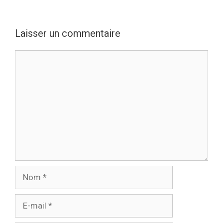
Laisser un commentaire
Commentaire
Nom
E-
mail