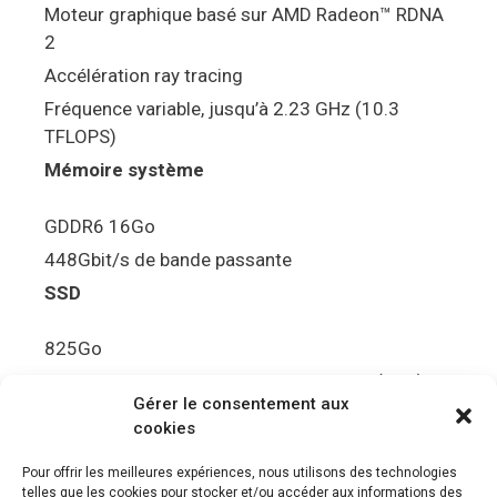
Moteur graphique basé sur AMD Radeon™ RDNA
2
Accélération ray tracing
Fréquence variable, jusqu’à 2.23 GHz (10.3
TFLOPS)
Mémoire système
GDDR6 16Go
448Gbit/s de bande passante
SSD
825Go
5.5Gbit/s de bande passante en lecture (Brut)
Gérer le consentement aux
Disque de jeu PS5
cookies
Ultra HD Blu-ray™, jusqu’à 100Go/disque
Pour offrir les meilleures expériences, nous utilisons des technologies
telles que les cookies pour stocker et/ou accéder aux informations des