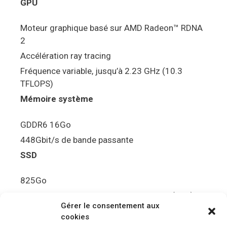
GPU
Moteur graphique basé sur AMD Radeon™ RDNA
2
Accélération ray tracing
Fréquence variable, jusqu’à 2.23 GHz (10.3
TFLOPS)
Mémoire système
GDDR6 16Go
448Gbit/s de bande passante
SSD
825Go
5.5Gbit/s de bande passante en lecture (Brut)
Gérer le consentement aux
Disque de jeu PS5
cookies