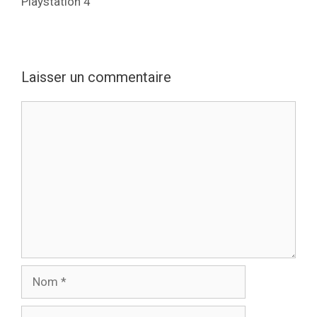
Playstation 4
Laisser un commentaire
Commentaire
Nom
E-