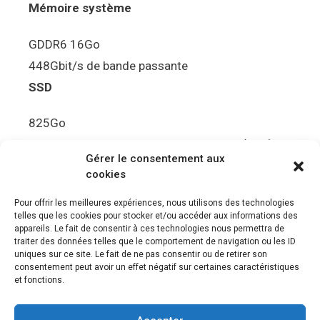
Mémoire système
GDDR6 16Go
448Gbit/s de bande passante
SSD
825Go
5.5Gbit/s de bande passante en lecture (Brut)
Gérer le consentement aux
Disque de jeu PS5
cookies
Ultra HD Blu-ray™, jusqu’à 100Go/disque
Pour offrir les meilleures expériences, nous utilisons des technologies
telles que les cookies pour stocker et/ou accéder aux informations des
Sortie vidéo
appareils. Le fait de consentir à ces technologies nous permettra de
traiter des données telles que le comportement de navigation ou les ID
uniques sur ce site. Le fait de ne pas consentir ou de retirer son
Compatibilité avec les téléviseurs 4K 120Hz et
consentement peut avoir un effet négatif sur certaines caractéristiques
8K, VRR (spécification HDMI v. 2.1)
et fonctions.
Audio