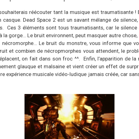
ouhaiterais réécouter tant la musique est traumatisante ! 
 casque. Dead Space 2 est un savant mélange de silence, d
 Ces 3 éléments sont tous traumatisants, car le silence s
r à la gorge… Le bruit environnent, peut masquer autre chose
 nécromorphe… Le bruit du monstre, vous informe que vous
bruit et combien de nécropmorphes vous attendent, le problè
éplacent, on fait dans son froc ^^. Enfin, l’apparition de
ent glauque et malsaine et vient créer un effet de surpris
re expérience musicale vidéo-ludique jamais créée, car sans