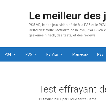
Aller
au
Le meilleur des 
contenu
PS5 VR, le site jeux vidéo dédié à la PS5 et le P
Retrouvez toute l'actualité de la PS5, PS4, PSVR e
geekeries hi tech, des tests, et des reviews.
PS4
PS5
PS Vita
Mamecab
PS3
Test effrayant 
11 février 2011
par
Cloud Strife Sama