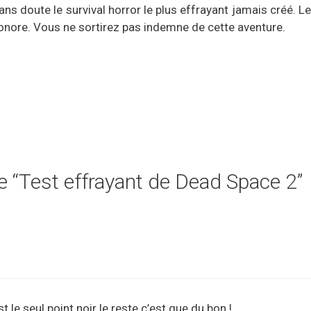
s doute le survival horror le plus effrayant jamais créé. Le
sonore. Vous ne sortirez pas indemne de cette aventure.
de “Test effrayant de Dead Space 2”
est le seul point noir le reste c’est que du bon !