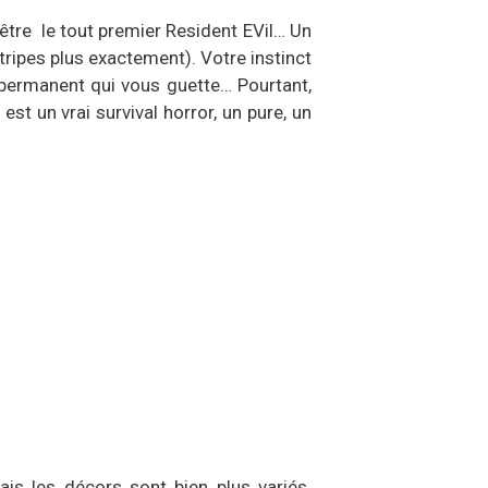
-être le tout premier Resident EVil… Un
tripes plus exactement). Votre instinct
é permanent qui vous guette… Pourtant,
est un vrai survival horror, un pure, un
ais les décors sont bien plus variés.