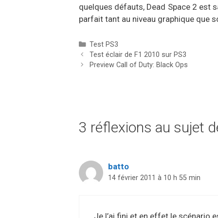
quelques défauts, Dead Space 2 est san
parfait tant au niveau graphique que 
Catégories
Test PS3
Test éclair de F1 2010 sur PS3
Preview Call of Duty: Black Ops
3 réflexions au sujet 
batto
14 février 2011 à 10 h 55 min
Je l’ai fini et en effet le scénario 