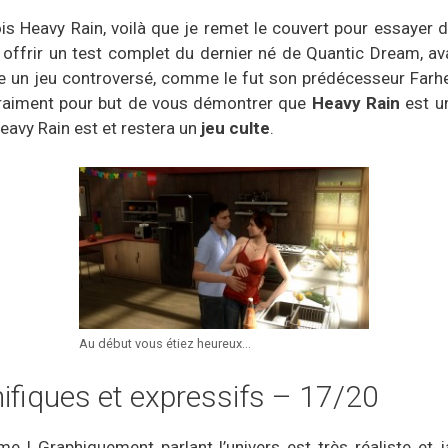
is Heavy Rain, voilà que je remet le couvert pour essayer d
 offrir un test complet du dernier né de Quantic Dream, a
re un jeu controversé, comme le fut son prédécesseur Farhen
 vraiment pour but de vous démontrer que
Heavy Rain
est un
eavy Rain est et restera un
jeu culte
.
Au début vous étiez heureux...
fiques et expressifs – 17/20
e ! Graphiquement parlant l’univers est très réaliste et