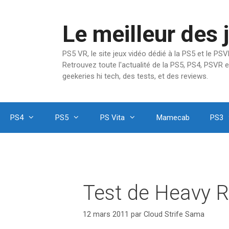
Aller
au
Le meilleur des 
contenu
PS5 VR, le site jeux vidéo dédié à la PS5 et le P
Retrouvez toute l'actualité de la PS5, PS4, PSVR e
geekeries hi tech, des tests, et des reviews.
PS4
PS5
PS Vita
Mamecab
PS3
Test de Heavy Ra
12 mars 2011
par
Cloud Strife Sama