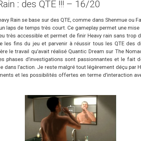
ain : des QTE !!! – 16/20
eavy Rain se base sur des QTE, comme dans Shenmue ou Farh
 un laps de temps très court. Ce gameplay permet une mise 
jeu très accessible et permet de finir Heavy rain sans trop de
e les fins du jeu et parvenir à réussir tous les QTE des d
fère le travail qu’avait réalisé Quantic Dream sur The Nom
s phases d’investigations sont passionnantes et le fait 
e dans l’action. Je reste malgré tout légèrement déçu par He
ents et les possibilités offertes en terme d’interaction av