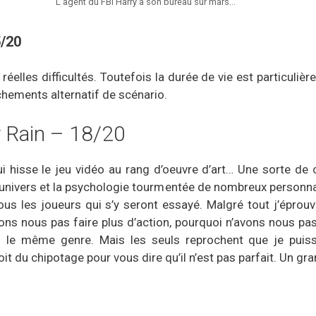
L'agent du FBI Harry à son bureau sur mars...
5/20
de réelles difficultés. Toutefois la durée de vie est particul
chements alternatif de scénario.
y Rain – 18/20
ui hisse le jeu vidéo au rang d’oeuvre d’art… Une sorte d
n univers et la psychologie tourmentée de nombreux personn
us les joueurs qui s’y seront essayé. Malgré tout j’éprouv
ns nous pas faire plus d’action, pourquoi n’avons nous pas 
 le même genre. Mais les seuls reprochent que je puis
t du chipotage pour vous dire qu’il n’est pas parfait. Un gr