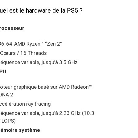
uel est le hardware de la PS5 ?
rocesseur
86-64-AMD Ryzen™ “Zen 2”
 Cœurs / 16 Threads
réquence variable, jusqu’à 3.5 GHz
PU
oteur graphique basé sur AMD Radeon™
DNA 2
ccélération ray tracing
réquence variable, jusqu’à 2.23 GHz (10.3
FLOPS)
émoire système