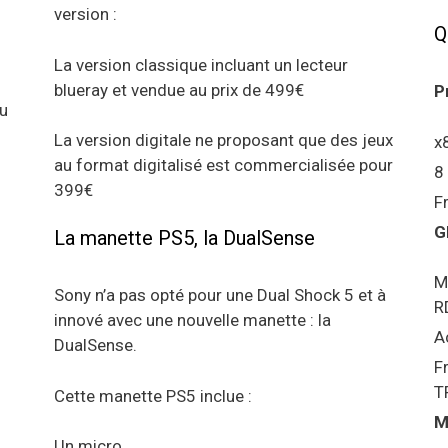
version :
Q
La version classique incluant un lecteur
blueray et vendue au prix de 499€
P
au
La version digitale ne proposant que des jeux
x
au format digitalisé est commercialisée pour
8
399€
F
G
La manette PS5, la DualSense
M
Sony n’a pas opté pour une Dual Shock 5 et à
R
innové avec une nouvelle manette : la
A
DualSense.
F
T
Cette manette PS5 inclue :
M
Un micro