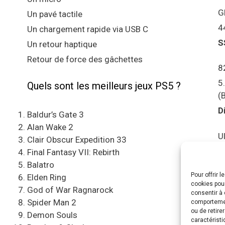
G
Un pavé tactile
4
Un chargement rapide via USB C
S
Un retour haptique
Retour de force des gâchettes
8
5
Quels sont les meilleurs jeux PS5 ?
(
D
Baldur’s Gate 3
Alan Wake 2
U
Clair Obscur Expedition 33
S
Final Fantasy VII: Rebirth
Balatro
Pour offrir 
C
Elden Ring
cookies pour
e
God of War Ragnarock
consentir à 
Spider Man 2
comportement
A
ou de retire
Demon Souls
caractéristi