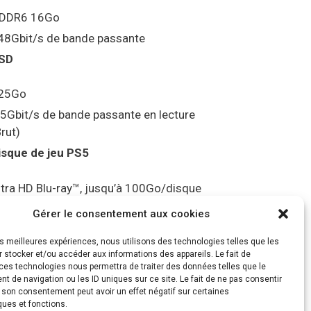
DDR6 16Go
48Gbit/s de bande passante
SD
25Go
.5Gbit/s de bande passante en lecture
Brut)
isque de jeu PS5
ltra HD Blu-ray™, jusqu’à 100Go/disque
ortie vidéo
Gérer le consentement aux cookies
les meilleures expériences, nous utilisons des technologies telles que les
ompatibilité avec les téléviseurs 4K 120Hz
 stocker et/ou accéder aux informations des appareils. Le fait de
t 8K, VRR (spécification HDMI v. 2.1)
ces technologies nous permettra de traiter des données telles que le
 de navigation ou les ID uniques sur ce site. Le fait de ne pas consentir
udio
r son consentement peut avoir un effet négatif sur certaines
ques et fonctions.