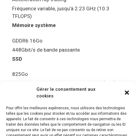
Fréquence variable, jusqu’à 2.23 GHz (10.3
TFLOPS)
Mémoire système
GDDR6 16Go
448Gbit/s de bande passante
SSD
825Go
5.5Gbit/s de bande passante en lecture (Brut)
Gérer le consentement aux
Disque de jeu PS5
cookies
Ultra HD Blu-ray™, jusqu’à 100Go/disque
Pour offrir les meilleures expériences, nous utilisons des technologies
telles que les cookies pour stocker et/ou accéder aux informations des
Sortie vidéo
appareils. Le fait de consentir à ces technologies nous permettra de
traiter des données telles que le comportement de navigation ou les ID
uniques sur ce site. Le fait de ne pas consentir ou de retirer son
Compatibilité avec les téléviseurs 4K 120Hz et
consentement peut avoir un effet négatif sur certaines caractéristiques