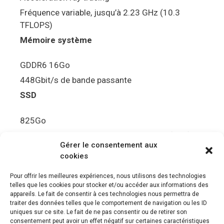
Fréquence variable, jusqu’à 2.23 GHz (10.3
TFLOPS)
Mémoire système
GDDR6 16Go
448Gbit/s de bande passante
SSD
825Go
5.5Gbit/s de bande passante en lecture (Brut)
Gérer le consentement aux
Disque de jeu PS5
cookies
Ultra HD Blu-ray™, jusqu’à 100Go/disque
Pour offrir les meilleures expériences, nous utilisons des technologies
telles que les cookies pour stocker et/ou accéder aux informations des
Sortie vidéo
appareils. Le fait de consentir à ces technologies nous permettra de
traiter des données telles que le comportement de navigation ou les ID
uniques sur ce site. Le fait de ne pas consentir ou de retirer son
Compatibilité avec les téléviseurs 4K 120Hz et
consentement peut avoir un effet négatif sur certaines caractéristiques