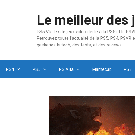
Aller
au
Le meilleur des 
contenu
PS5 VR, le site jeux vidéo dédié à la PS5 et le P
Retrouvez toute l'actualité de la PS5, PS4, PSVR e
geekeries hi tech, des tests, et des reviews.
PS4
PS5
PS Vita
Mamecab
PS3