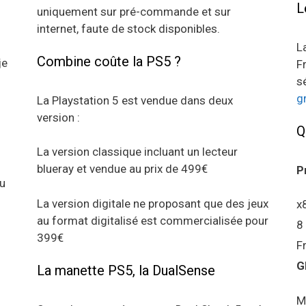
L
uniquement sur pré-commande et sur
internet, faute de stock disponibles.
L
Combine coûte la PS5 ?
je
F
s
g
La Playstation 5 est vendue dans deux
version :
Q
La version classique incluant un lecteur
blueray et vendue au prix de 499€
P
au
La version digitale ne proposant que des jeux
x
au format digitalisé est commercialisée pour
8
399€
F
G
La manette PS5, la DualSense
M