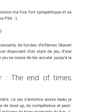
nonce ma fois fort sympathique et se
s PS4 :-).
?
incessants de hordes d’infâmes Skaven
un disposant d’un style de jeu, d’une
 jeu ne cesse de les acculer jusqu’à la
r : The end of times
mbre. Le jeu s’annonce assez beau je
me de level up, de compétence et peut-
tif présage de bons moments de fun :-).