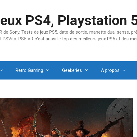
jeux PS4, Playstation 
SVR de Sony. Tests de jeux PS5, date de sortie, manette dual sense, 
t PSVita. PS5 VR c'est aussi le top des meilleurs jeux PS5 et des mei
Retro Gaming
Geekeries
A propos