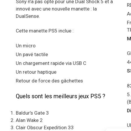
Sony n’a pas opté pour une Dual Shock 5 et à
R
innové avec une nouvelle manette : la
A
DualSense.
F
T
Cette manette PS5 inclue :
M
Un micro
G
Un pavé tactile
4
Un chargement rapide via USB C
S
Un retour haptique
Retour de force des gâchettes
8
5
Quels sont les meilleurs jeux PS5 ?
(
D
Baldur’s Gate 3
Alan Wake 2
U
Clair Obscur Expedition 33