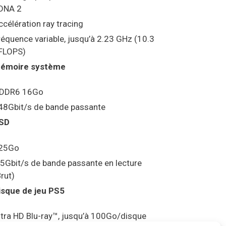
DNA 2
ccélération ray tracing
réquence variable, jusqu’à 2.23 GHz (10.3
FLOPS)
émoire système
DDR6 16Go
48Gbit/s de bande passante
SD
25Go
.5Gbit/s de bande passante en lecture
Brut)
isque de jeu PS5
ltra HD Blu-ray™, jusqu’à 100Go/disque