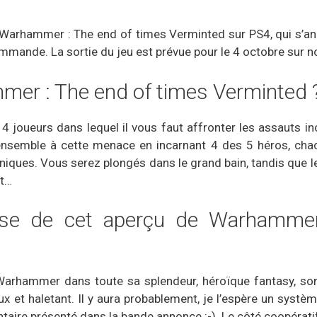
 Warhammer : The end of times Verminted sur PS4, qui s’an
mande. La sortie du jeu est prévue pour le 4 octobre sur no
mer : The end of times Verminted 
 4 joueurs dans lequel il vous faut affronter les assauts 
ensemble à cette menace en incarnant 4 des 5 héros, chac
niques. Vous serez plongés dans le grand bain, tandis que le
nt…
nse de cet aperçu de Warhamme
 Warhammer dans toute sa splendeur, héroïque fantasy, so
x et haletant. Il y aura probablement, je l’espère un systè
nventaire présenté dans la bande annonce :-). Le côté coopéra