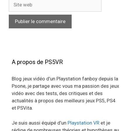
Site
web
A propos de PS5VR
Blog jeux vidéo d’un Playstation fanboy depuis la
Psone, je partage avec vous ma passion des jeux
vidéo avec des tests, des critiques et des
actualités à propos des meilleurs jeux PS5, PS4
et PSVita.
Je suis aussi équipé d’un
Playstation VR
et je
rédige de nombreuses théories et hypothèses au