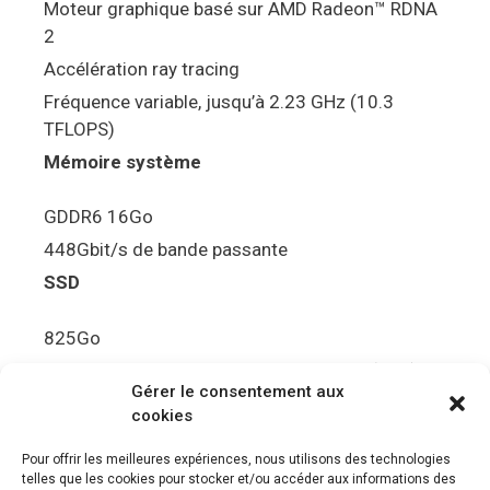
Moteur graphique basé sur AMD Radeon™ RDNA
2
Accélération ray tracing
Fréquence variable, jusqu’à 2.23 GHz (10.3
TFLOPS)
Mémoire système
GDDR6 16Go
448Gbit/s de bande passante
SSD
825Go
5.5Gbit/s de bande passante en lecture (Brut)
Gérer le consentement aux
Disque de jeu PS5
cookies
Ultra HD Blu-ray™, jusqu’à 100Go/disque
Pour offrir les meilleures expériences, nous utilisons des technologies
telles que les cookies pour stocker et/ou accéder aux informations des