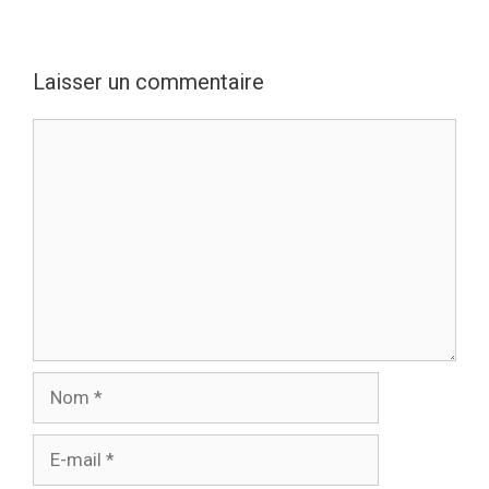
Laisser un commentaire
Commentaire
Nom
E-
mail