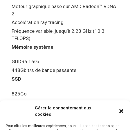
Moteur graphique basé sur AMD Radeon™ RDNA
2
Accélération ray tracing
Fréquence variable, jusqu’à 2.23 GHz (10.3
TFLOPS)
Mémoire système
GDDR6 16Go
448Gbit/s de bande passante
SSD
825Go
5.5Gbit/s de bande passante en lecture (Brut)
Gérer le consentement aux
Disque de jeu PS5
cookies
Ultra HD Blu-ray™, jusqu’à 100Go/disque
Pour offrir les meilleures expériences, nous utilisons des technologies