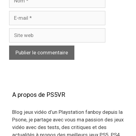
E-
mail
Site
web
A propos de PS5VR
Blog jeux vidéo d’un Playstation fanboy depuis la
Psone, je partage avec vous ma passion des jeux
vidéo avec des tests, des critiques et des
actualités à propos des meilleurs jeux PS5, PS4