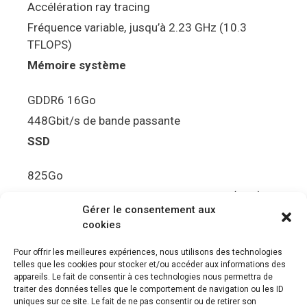
Accélération ray tracing
Fréquence variable, jusqu’à 2.23 GHz (10.3
TFLOPS)
Mémoire système
GDDR6 16Go
448Gbit/s de bande passante
SSD
825Go
5.5Gbit/s de bande passante en lecture (Brut)
Gérer le consentement aux
Disque de jeu PS5
cookies
Ultra HD Blu-ray™, jusqu’à 100Go/disque
Pour offrir les meilleures expériences, nous utilisons des technologies
telles que les cookies pour stocker et/ou accéder aux informations des
Sortie vidéo
appareils. Le fait de consentir à ces technologies nous permettra de
traiter des données telles que le comportement de navigation ou les ID
uniques sur ce site. Le fait de ne pas consentir ou de retirer son
Compatibilité avec les téléviseurs 4K 120Hz et