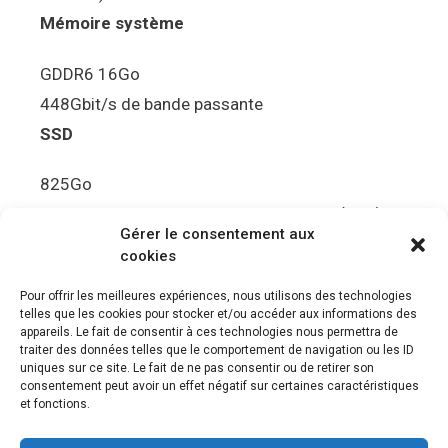
Mémoire système
GDDR6 16Go
448Gbit/s de bande passante
SSD
825Go
5.5Gbit/s de bande passante en lecture (Brut)
Gérer le consentement aux
Disque de jeu PS5
cookies
Ultra HD Blu-ray™, jusqu’à 100Go/disque
Pour offrir les meilleures expériences, nous utilisons des technologies
telles que les cookies pour stocker et/ou accéder aux informations des
Sortie vidéo
appareils. Le fait de consentir à ces technologies nous permettra de
traiter des données telles que le comportement de navigation ou les ID
uniques sur ce site. Le fait de ne pas consentir ou de retirer son
Compatibilité avec les téléviseurs 4K 120Hz et
consentement peut avoir un effet négatif sur certaines caractéristiques
8K, VRR (spécification HDMI v. 2.1)
et fonctions.
Audio