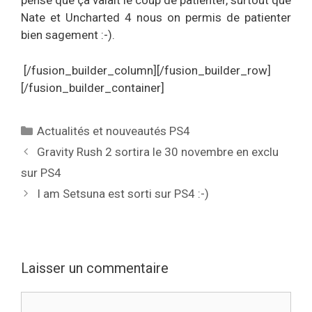
pense que ça valait le coup de patienter, surtout que
Nate et Uncharted 4 nous on permis de patienter
bien sagement :-).
[/fusion_builder_column][/fusion_builder_row]
[/fusion_builder_container]
Catégories
Actualités et nouveautés PS4
Gravity Rush 2 sortira le 30 novembre en exclu
sur PS4
I am Setsuna est sorti sur PS4 :-)
Laisser un commentaire
Commentaire