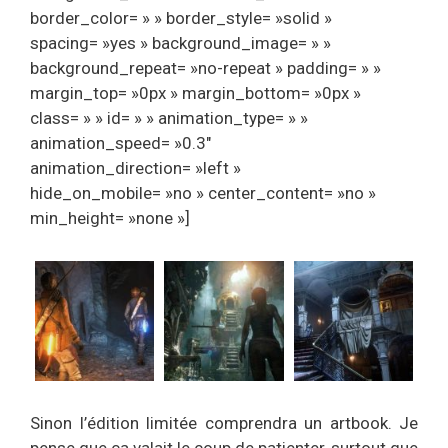
border_color= » » border_style= »solid »
spacing= »yes » background_image= » »
background_repeat= »no-repeat » padding= » »
margin_top= »0px » margin_bottom= »0px »
class= » » id= » » animation_type= » »
animation_speed= »0.3″
animation_direction= »left »
hide_on_mobile= »no » center_content= »no »
min_height= »none »]
Sinon l’édition limitée comprendra un artbook. Je