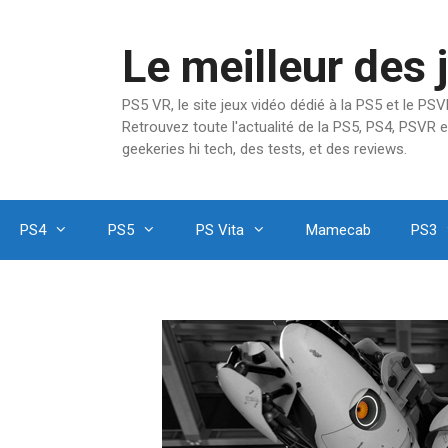
Aller
au
Le meilleur des 
contenu
PS5 VR, le site jeux vidéo dédié à la PS5 et le P
Retrouvez toute l'actualité de la PS5, PS4, PSVR e
geekeries hi tech, des tests, et des reviews.
PS4
PS5
PS Vita
Mamecab
PS3