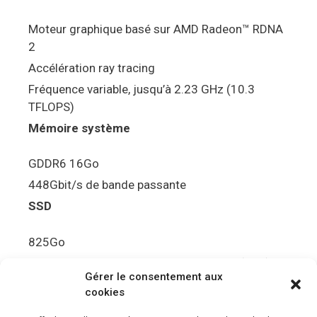
Moteur graphique basé sur AMD Radeon™ RDNA
2
Accélération ray tracing
Fréquence variable, jusqu’à 2.23 GHz (10.3
TFLOPS)
Mémoire système
GDDR6 16Go
448Gbit/s de bande passante
SSD
825Go
5.5Gbit/s de bande passante en lecture (Brut)
Gérer le consentement aux
Disque de jeu PS5
cookies