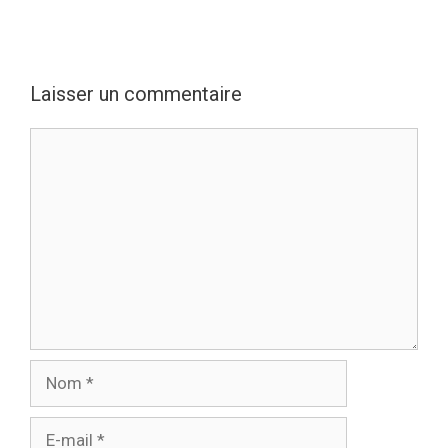
Laisser un commentaire
Commentaire
Nom
E-