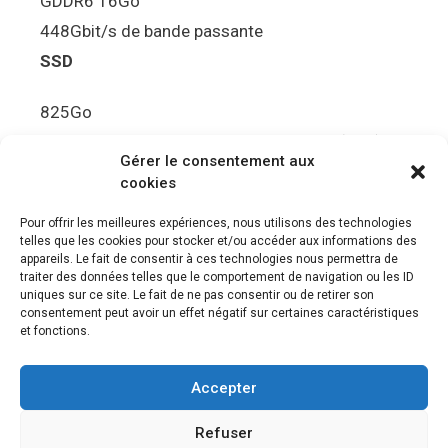
GDDR6 16Go
448Gbit/s de bande passante
SSD
825Go
5.5Gbit/s de bande passante en lecture (Brut)
Gérer le consentement aux
Disque de jeu PS5
cookies
Ultra HD Blu-ray™, jusqu’à 100Go/disque
Pour offrir les meilleures expériences, nous utilisons des technologies
telles que les cookies pour stocker et/ou accéder aux informations des
Sortie vidéo
appareils. Le fait de consentir à ces technologies nous permettra de
traiter des données telles que le comportement de navigation ou les ID
uniques sur ce site. Le fait de ne pas consentir ou de retirer son
Compatibilité avec les téléviseurs 4K 120Hz et
consentement peut avoir un effet négatif sur certaines caractéristiques
8K, VRR (spécification HDMI v. 2.1)
et fonctions.
Audio
Accepter
“Tempest” 3D AudioTec
Refuser