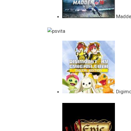
Madden 
Digimon