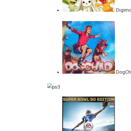
Digimon
DogChil