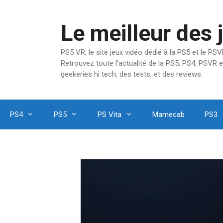
Aller
au
Le meilleur des 
contenu
PS5 VR, le site jeux vidéo dédié à la PS5 et le P
Retrouvez toute l'actualité de la PS5, PS4, PSVR e
geekeries hi tech, des tests, et des reviews.
PS4
PS5
PS Vita
Mamecab
PS3