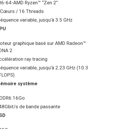
86-64-AMD Ryzen™ “Zen 2”
 Cœurs / 16 Threads
réquence variable, jusqu’à 3.5 GHz
PU
oteur graphique basé sur AMD Radeon™
DNA 2
ccélération ray tracing
réquence variable, jusqu’à 2.23 GHz (10.3
FLOPS)
émoire système
DDR6 16Go
48Gbit/s de bande passante
SD