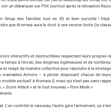
en voir un débarquer sur PS4 (surtout après la déception Rez
 Smup des familles tout en 3D et bien survolté ! Déjà
endre que Kromaia aura le droit à une version boite (la clas
ors interactifs et destructibles respectant leurs propres rè
e temps à l’écran, des énigmes ingénieuses et de nombreux 
apte et réagit de manière collective pour répondre à la stratég
s maniables Armors – à piloter disposant chacun de leurs 
n modèle exclusif à
Kromaia Ω,
mais qui n’est pas sans rappe
, «
Score Attack
» et le tout nouveau «
Pure Mode
»
férents
al. L’un contrôle le vaisseau, l’autre gère l’armement, ça s’