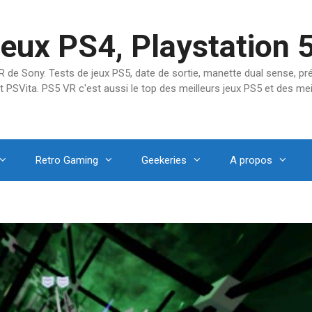
jeux PS4, Playstation 
SVR de Sony. Tests de jeux PS5, date de sortie, manette dual sense, 
t PSVita. PS5 VR c'est aussi le top des meilleurs jeux PS5 et des mei
Retro Gaming
Geekeries
A propos