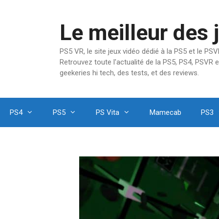
Aller
au
Le meilleur des 
contenu
PS5 VR, le site jeux vidéo dédié à la PS5 et le P
Retrouvez toute l'actualité de la PS5, PS4, PSVR e
geekeries hi tech, des tests, et des reviews.
PS4
PS5
PS Vita
Mamecab
PS3