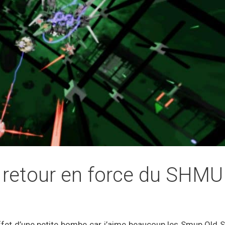
 retour en force du SHM
ffet d’une petite bombe car j’aime beaucoup les Smup Old 