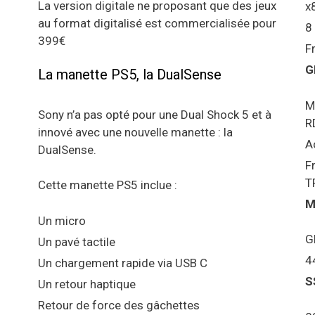
La version digitale ne proposant que des jeux
x
au format digitalisé est commercialisée pour
8
399€
F
G
La manette PS5, la DualSense
M
Sony n’a pas opté pour une Dual Shock 5 et à
R
innové avec une nouvelle manette : la
A
DualSense.
F
T
Cette manette PS5 inclue :
M
Un micro
G
Un pavé tactile
4
Un chargement rapide via USB C
S
Un retour haptique
Retour de force des gâchettes