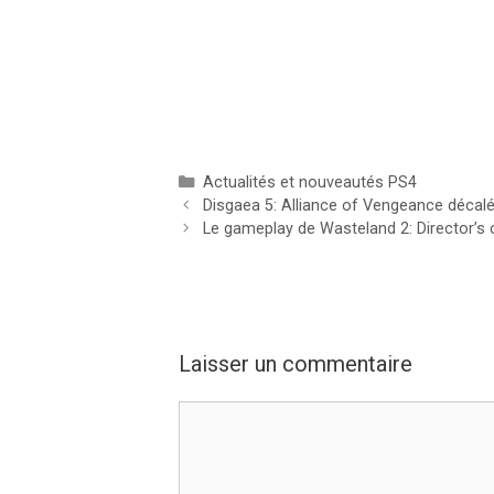
Catégories
Actualités et nouveautés PS4
Disgaea 5: Alliance of Vengeance décal
Le gameplay de Wasteland 2: Director’s c
Laisser un commentaire
Commentaire