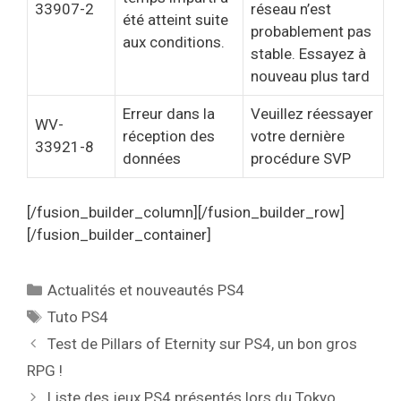
33907-2
réseau n’est
été atteint suite
probablement pas
aux conditions.
stable. Essayez à
nouveau plus tard
Erreur dans la
Veuillez réessayer
WV-
réception des
votre dernière
33921-8
données
procédure SVP
[/fusion_builder_column][/fusion_builder_row]
[/fusion_builder_container]
Catégories
Actualités et nouveautés PS4
Étiquettes
Tuto PS4
Test de Pillars of Eternity sur PS4, un bon gros
RPG !
Liste des jeux PS4 présentés lors du Tokyo