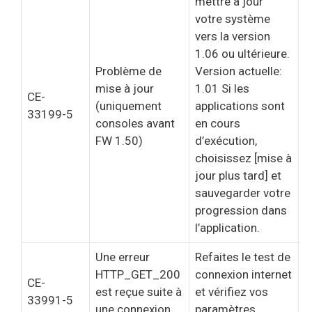
mettre à jour
votre système
vers la version
1.06 ou ultérieure.
Problème de
Version actuelle:
mise à jour
1.01 Si les
CE-
(uniquement
applications sont
33199-5
consoles avant
en cours
FW 1.50)
d’exécution,
choisissez [mise à
jour plus tard] et
sauvegarder votre
progression dans
l’application.
Une erreur
Refaites le test de
HTTP_GET_200
connexion internet
CE-
est reçue suite à
et vérifiez vos
33991-5
une connexion
paramètres