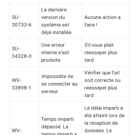
La dernière
SU-
version du
Aucune action a
30733-6
système est
faire !
déjà installée
Une erreur
S’il vous plaît
SU-
interne s’est
réessayer plus
34328-0
produite.
tard
Vérifier que l’url
Impossible de
WV-
soit correcte ou
se connecter au
33898-1
réessayer plus
serveur
tard
Le délai imparti a
été atteint lors de
Temps imparti
la réception de
dépassé. Le
WV-
données. Le
temps imparti a