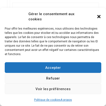
non moi j ai le problème CE-41813-7
Gérer le consentement aux
pourrez vous m’aider
cookies
merci de me répondre
Pour offrir les meilleures expériences, nous utilisons des technologies
telles que les cookies pour stocker et/ou accéder aux informations des
Répondre
appareils. Le fait de consentir à ces technologies nous permettra de
traiter des données telles que le comportement de navigation ou les ID
uniques sur ce site. Le fait de ne pas consentir ou de retirer son
consentement peut avoir un effet négatif sur certaines caractéristiques
et fonctions.
Urian
Accepter
16 août 2020 à 22 h 14 min
Refuser
Voir les préférences
Bonjour,
Même code erreur apres une réinitialisation
Politique de cookies
A propos
via clé Usb.