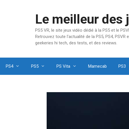
Aller
au
Le meilleur des 
contenu
PS5 VR, le site jeux vidéo dédié à la PS5 et le P
Retrouvez toute l'actualité de la PS5, PS4, PSVR e
geekeries hi tech, des tests, et des reviews.
PS4
PS5
PS Vita
Mamecab
PS3