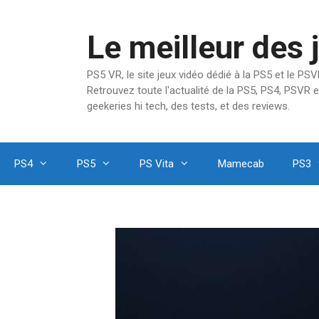
Aller
au
Le meilleur des 
contenu
PS5 VR, le site jeux vidéo dédié à la PS5 et le P
Retrouvez toute l'actualité de la PS5, PS4, PSVR e
geekeries hi tech, des tests, et des reviews.
PS4
PS5
PS Vita
Mamecab
PS3