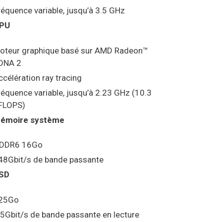
réquence variable, jusqu’à 3.5 GHz
PU
oteur graphique basé sur AMD Radeon™
DNA 2
ccélération ray tracing
réquence variable, jusqu’à 2.23 GHz (10.3
FLOPS)
émoire système
DDR6 16Go
48Gbit/s de bande passante
SD
25Go
.5Gbit/s de bande passante en lecture