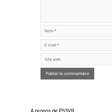
Nom
E-
mail
Site
web
A propos de PS5VR