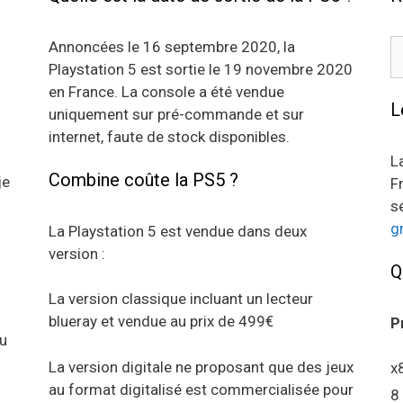
R
Annoncées le 16 septembre 2020, la
Playstation 5 est sortie le 19 novembre 2020
en France. La console a été vendue
L
uniquement sur pré-commande et sur
internet, faute de stock disponibles.
L
Combine coûte la PS5 ?
je
F
s
g
La Playstation 5 est vendue dans deux
version :
Q
La version classique incluant un lecteur
blueray et vendue au prix de 499€
P
au
La version digitale ne proposant que des jeux
x
au format digitalisé est commercialisée pour
8