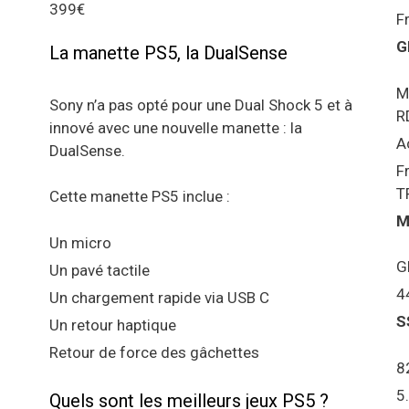
399€
F
G
La manette PS5, la DualSense
M
Sony n’a pas opté pour une Dual Shock 5 et à
R
innové avec une nouvelle manette : la
A
DualSense.
F
T
Cette manette PS5 inclue :
M
Un micro
G
Un pavé tactile
4
Un chargement rapide via USB C
S
Un retour haptique
Retour de force des gâchettes
8
5
Quels sont les meilleurs jeux PS5 ?