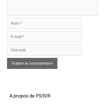
Nom
E-
mail
Site
web
A propos de PS5VR