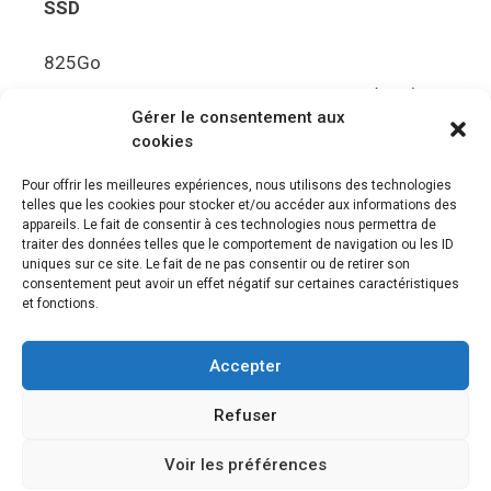
SSD
825Go
5.5Gbit/s de bande passante en lecture (Brut)
Gérer le consentement aux
Disque de jeu PS5
cookies
Ultra HD Blu-ray™, jusqu’à 100Go/disque
Pour offrir les meilleures expériences, nous utilisons des technologies
telles que les cookies pour stocker et/ou accéder aux informations des
Sortie vidéo
appareils. Le fait de consentir à ces technologies nous permettra de
traiter des données telles que le comportement de navigation ou les ID
uniques sur ce site. Le fait de ne pas consentir ou de retirer son
Compatibilité avec les téléviseurs 4K 120Hz et
consentement peut avoir un effet négatif sur certaines caractéristiques
8K, VRR (spécification HDMI v. 2.1)
et fonctions.
Audio
Accepter
“Tempest” 3D AudioTec
Refuser
Voir les préférences
© 2026 Le meilleur des jeux PS4, Playstation 5 et PSVR
•