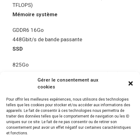
TFLOPS)
Mémoire système
GDDR6 16Go
448Gbit/s de bande passante
SSD
825Go
5.5Gbit/s de bande passante en lecture (Brut)
Gérer le consentement aux
Disque de jeu PS5
cookies
Ultra HD Blu-ray™, jusqu’à 100Go/disque
Pour offrir les meilleures expériences, nous utilisons des technologies
telles que les cookies pour stocker et/ou accéder aux informations des
Sortie vidéo
appareils. Le fait de consentir à ces technologies nous permettra de
traiter des données telles que le comportement de navigation ou les ID
uniques sur ce site. Le fait de ne pas consentir ou de retirer son
Compatibilité avec les téléviseurs 4K 120Hz et
consentement peut avoir un effet négatif sur certaines caractéristiques
8K, VRR (spécification HDMI v. 2.1)
et fonctions.