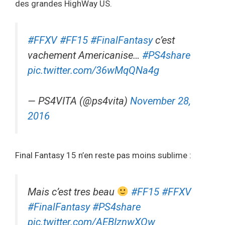
des grandes HighWay US.
#FFXV
#FF15
#FinalFantasy
c’est
vachement Americanise…
#PS4share
pic.twitter.com/36wMqQNa4g
— PS4VITA (@ps4vita)
November 28,
2016
Final Fantasy 15 n’en reste pas moins sublime :
Mais c’est tres beau
#FF15
#FFXV
#FinalFantasy
#PS4share
pic.twitter.com/AEBIznwXOw