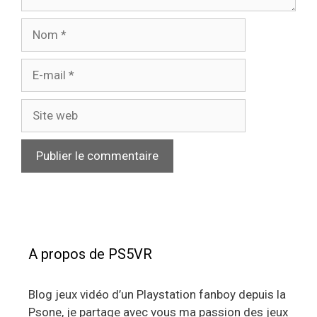
Nom
E-
mail
Site
web
A propos de PS5VR
Blog jeux vidéo d’un Playstation fanboy depuis la
Psone, je partage avec vous ma passion des jeux