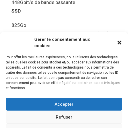
448Gbit/s de bande passante
SSD
825Go
5.5Gbit/s de bande passante en lecture (Brut)
Gérer le consentement aux
Disque de jeu PS5
cookies
Ultra HD Blu-ray™, jusqu’à 100Go/disque
Pour offrir les meilleures expériences, nous utilisons des technologies
telles que les cookies pour stocker et/ou accéder aux informations des
Sortie vidéo
appareils. Le fait de consentir à ces technologies nous permettra de
traiter des données telles que le comportement de navigation ou les ID
uniques sur ce site. Le fait de ne pas consentir ou de retirer son
Compatibilité avec les téléviseurs 4K 120Hz et
consentement peut avoir un effet négatif sur certaines caractéristiques
8K, VRR (spécification HDMI v. 2.1)
et fonctions.
Audio
Accepter
“Tempest” 3D AudioTec
Refuser