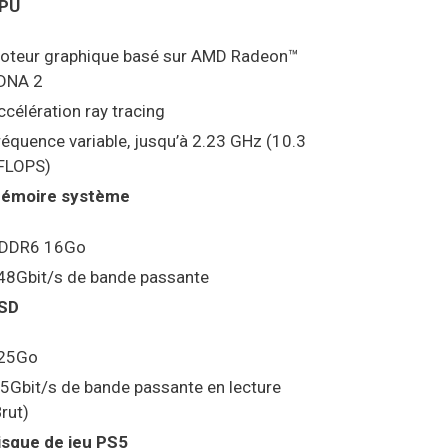
PU
oteur graphique basé sur AMD Radeon™
DNA 2
ccélération ray tracing
réquence variable, jusqu’à 2.23 GHz (10.3
FLOPS)
émoire système
DDR6 16Go
48Gbit/s de bande passante
SD
25Go
.5Gbit/s de bande passante en lecture
Brut)
isque de jeu PS5