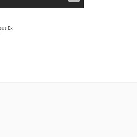
eus Ex
V