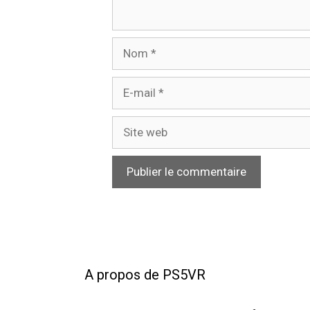
Nom
E-
mail
Site
web
A propos de PS5VR