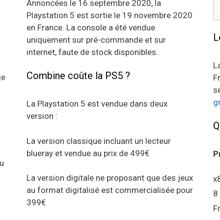
R
Annoncées le 16 septembre 2020, la
Playstation 5 est sortie le 19 novembre 2020
en France. La console a été vendue
L
uniquement sur pré-commande et sur
internet, faute de stock disponibles.
L
Combine coûte la PS5 ?
je
F
s
g
La Playstation 5 est vendue dans deux
version :
Q
La version classique incluant un lecteur
blueray et vendue au prix de 499€
P
au
La version digitale ne proposant que des jeux
x
au format digitalisé est commercialisée pour
8
399€
F