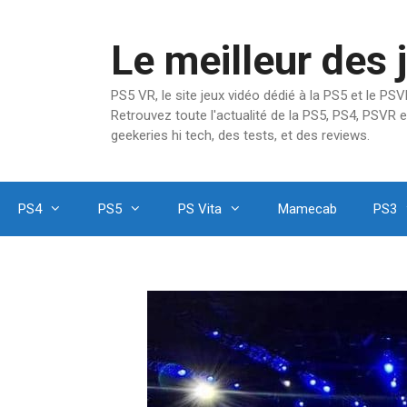
Aller
au
Le meilleur des 
contenu
PS5 VR, le site jeux vidéo dédié à la PS5 et le P
Retrouvez toute l'actualité de la PS5, PS4, PSVR e
geekeries hi tech, des tests, et des reviews.
PS4
PS5
PS Vita
Mamecab
PS3