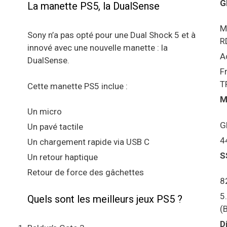
G
La manette PS5, la DualSense
M
Sony n’a pas opté pour une Dual Shock 5 et à
R
innové avec une nouvelle manette : la
A
DualSense.
F
T
Cette manette PS5 inclue :
M
Un micro
G
Un pavé tactile
4
Un chargement rapide via USB C
S
Un retour haptique
Retour de force des gâchettes
8
5
Quels sont les meilleurs jeux PS5 ?
(
D