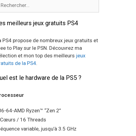
echercher :
es meilleurs jeux gratuits PS4
a PS4 propose de nombreux jeux gratuits et
ree to Play sur le PSN. Découvrez ma
élection et mon top des meilleurs
jeux
ratuits de la PS4
.
uel est le hardware de la PS5 ?
rocesseur
86-64-AMD Ryzen™ “Zen 2”
 Cœurs / 16 Threads
réquence variable, jusqu’à 3.5 GHz