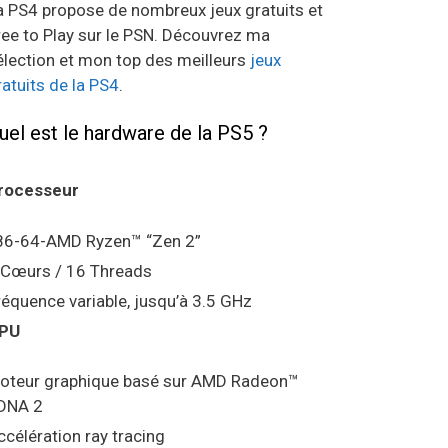
a PS4 propose de nombreux jeux gratuits et
ree to Play sur le PSN. Découvrez ma
élection et mon top des meilleurs
jeux
ratuits de la PS4
.
uel est le hardware de la PS5 ?
rocesseur
86-64-AMD Ryzen™ “Zen 2”
 Cœurs / 16 Threads
réquence variable, jusqu’à 3.5 GHz
PU
oteur graphique basé sur AMD Radeon™
DNA 2
ccélération ray tracing