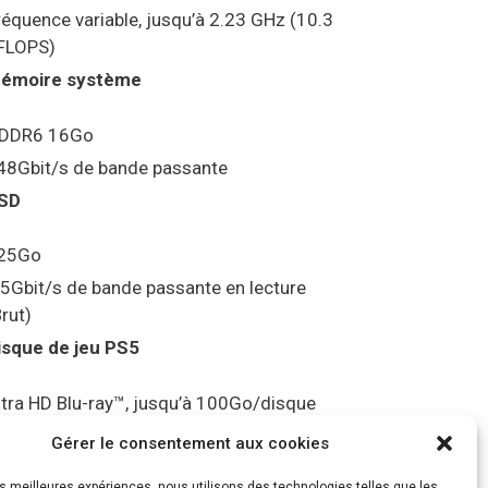
réquence variable, jusqu’à 2.23 GHz (10.3
FLOPS)
émoire système
DDR6 16Go
48Gbit/s de bande passante
SD
25Go
.5Gbit/s de bande passante en lecture
Brut)
isque de jeu PS5
ltra HD Blu-ray™, jusqu’à 100Go/disque
ortie vidéo
Gérer le consentement aux cookies
les meilleures expériences, nous utilisons des technologies telles que les