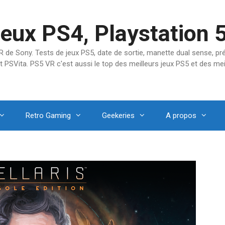
jeux PS4, Playstation 
SVR de Sony. Tests de jeux PS5, date de sortie, manette dual sense, 
t PSVita. PS5 VR c'est aussi le top des meilleurs jeux PS5 et des mei
Retro Gaming
Geekeries
A propos