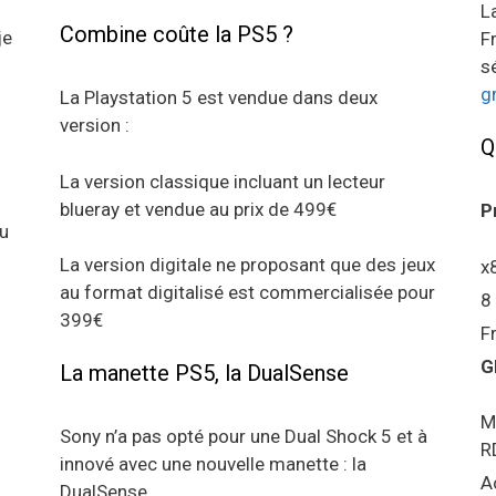
L
Combine coûte la PS5 ?
je
F
s
g
La Playstation 5 est vendue dans deux
version :
Q
La version classique incluant un lecteur
blueray et vendue au prix de 499€
P
au
La version digitale ne proposant que des jeux
x
au format digitalisé est commercialisée pour
8
399€
F
G
La manette PS5, la DualSense
M
Sony n’a pas opté pour une Dual Shock 5 et à
R
innové avec une nouvelle manette : la
A
DualSense.