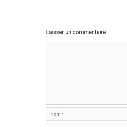
Laisser un commentaire
Commentaire
Nom
E-