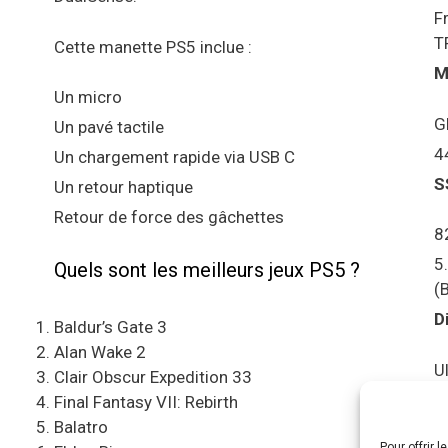
F
T
Cette manette PS5 inclue :
M
Un micro
G
Un pavé tactile
4
Un chargement rapide via USB C
S
Un retour haptique
Retour de force des gâchettes
8
5
Quels sont les meilleurs jeux PS5 ?
(
D
Baldur’s Gate 3
Alan Wake 2
U
Clair Obscur Expedition 33
S
Final Fantasy VII: Rebirth
Balatro
Pour offrir 