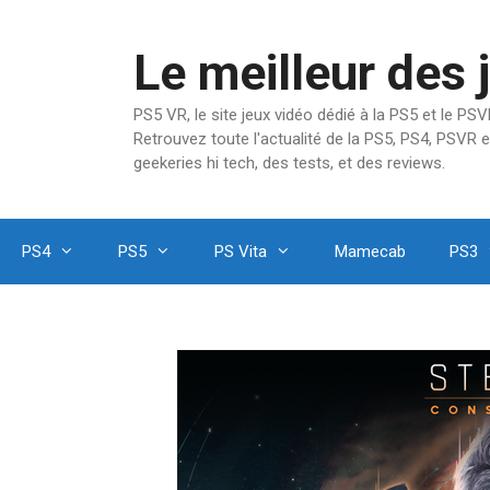
Aller
au
Le meilleur des 
contenu
PS5 VR, le site jeux vidéo dédié à la PS5 et le P
Retrouvez toute l'actualité de la PS5, PS4, PSVR e
geekeries hi tech, des tests, et des reviews.
PS4
PS5
PS Vita
Mamecab
PS3