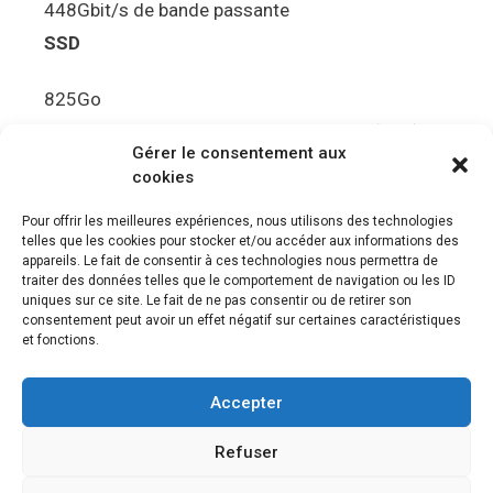
448Gbit/s de bande passante
SSD
825Go
5.5Gbit/s de bande passante en lecture (Brut)
Gérer le consentement aux
Disque de jeu PS5
cookies
Ultra HD Blu-ray™, jusqu’à 100Go/disque
Pour offrir les meilleures expériences, nous utilisons des technologies
telles que les cookies pour stocker et/ou accéder aux informations des
Sortie vidéo
appareils. Le fait de consentir à ces technologies nous permettra de
traiter des données telles que le comportement de navigation ou les ID
uniques sur ce site. Le fait de ne pas consentir ou de retirer son
Compatibilité avec les téléviseurs 4K 120Hz et
consentement peut avoir un effet négatif sur certaines caractéristiques
8K, VRR (spécification HDMI v. 2.1)
et fonctions.
Audio
Accepter
“Tempest” 3D AudioTec
Refuser