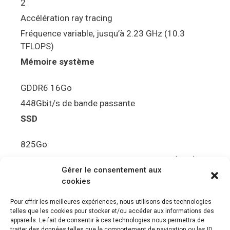
2
Accélération ray tracing
Fréquence variable, jusqu’à 2.23 GHz (10.3
TFLOPS)
Mémoire système
GDDR6 16Go
448Gbit/s de bande passante
SSD
825Go
5.5Gbit/s de bande passante en lecture (Brut)
Gérer le consentement aux
Disque de jeu PS5
cookies
Ultra HD Blu-ray™, jusqu’à 100Go/disque
Pour offrir les meilleures expériences, nous utilisons des technologies
telles que les cookies pour stocker et/ou accéder aux informations des
Sortie vidéo
appareils. Le fait de consentir à ces technologies nous permettra de
traiter des données telles que le comportement de navigation ou les ID